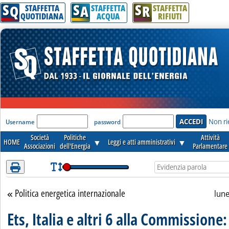
S
S
S
Attenzione! Esegui l'accesso per lèggere interamente la notizia.
Q
A
R
STAFFETTA
STAFFETTA
STAFFETTA
QUOTIDIANA
ACQUA
RIFIUTI
'Modulo Login per accedere'
Non ri
Username
password
Società
Politiche
Attività
HOME
▼
Leggi e atti amministrativi
▼
Associazioni
dell'Energia
Parlamentare
Politica energetica internazionale
Torna alla sezione
lun
Ets, Italia e altri 6 alla Commissione: