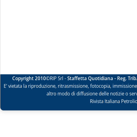
Copyright 2010
©RIP Srl -
Staffetta Quotidiana - Reg. Tri
E' vietata la riproduzione, ritrasmissione, fotocopia, immissione 
altro modo di diffusione delle notizie o ser
Rivista Italiana Petrol