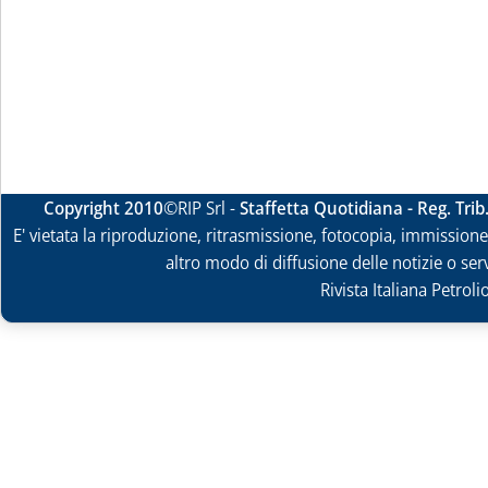
Copyright 2010
©RIP Srl -
Staffetta Quotidiana - Reg. Tri
E' vietata la riproduzione, ritrasmissione, fotocopia, immissione 
altro modo di diffusione delle notizie o ser
Rivista Italiana Petrol