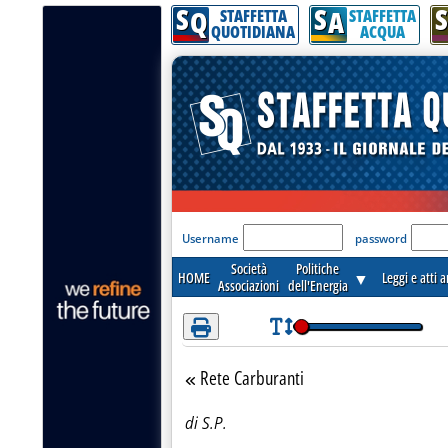
S
S
S
Attenzione! Esegui l'accesso per lèggere interamente la notizia.
Q
A
STAFFETTA
STAFFETTA
QUOTIDIANA
ACQUA
'Modulo Login per acceder
Username
password
Società
Politiche
HOME
▼
Leggi e atti 
Associazioni
dell'Energia
Rete Carburanti
Torna alla sezione
di S.P.