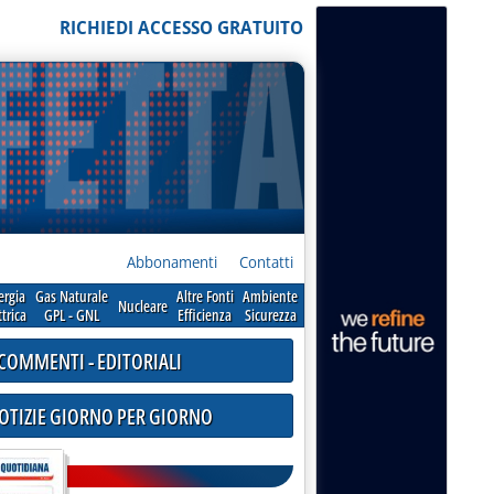
RICHIEDI ACCESSO GRATUITO
Abbonamenti
Contatti
ergia
Gas Naturale
Altre Fonti
Ambiente
Nucleare
ttrica
GPL - GNL
Efficienza
Sicurezza
COMMENTI - EDITORIALI
NOTIZIE GIORNO PER GIORNO