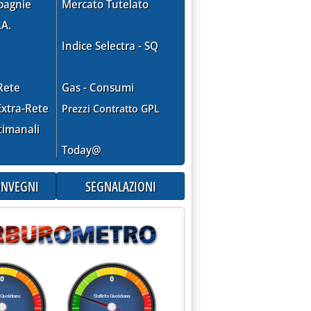
pagnie
Mercato Tutelato
.A.
Indice Selectra - SQ
Rete
Gas - Consumi
xtra-Rete
Prezzi Contratto GPL
timanali
Today@
CONVEGNI
SEGNALAZIONI