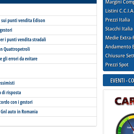
Margini Com
Listini C.C.I.A
Prezzi Italia
no sui punti vendita Edison
Stacchi Italia
gestori
Medie Extra-
er i punti vendita stradali
Andamento E
in Quattropetroli
Chiusure Set
e gli errori da evitare
Prezzi Spot
EVENTI - 
essimisti
 di risposta
cordo con i gestori
 Gnl auto in Romania