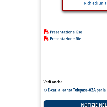
Richiedi un 
Lista allegati PDF alla notiz
Presentazione Gse
Presentazione Rie
Vedi anche...
Lista notizie correlate
E-car, alleanza Telepass-A2A per la 
NOTIZIE NEL