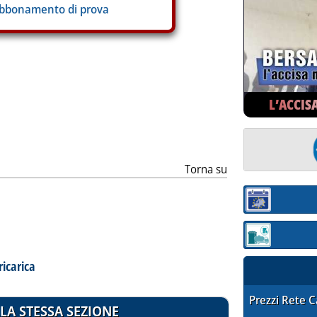
abbonamento di prova
ia
L’ACCIS
Torna su
Sezione:
Sezione: quotaz
ricarica
STAFFETTA PRE
Prezzi Rete 
LA STESSA SEZIONE