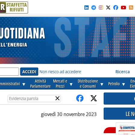
R
STAFFETTA
RIFIUTI
e'
Non riesco ad accedere
Ricerca
Attività
Mercati e
Distribuzione
En
amministrativi
▼
▼
▼
Petrolio
▼
Parlamentare
Prezzi
e Consumi
Ele
×
LE 
giovedì 30 novembre 2023