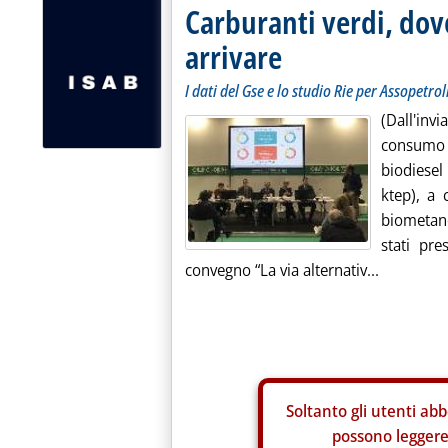
Carburanti verdi, do
arrivare
I dati del Gse e lo studio Rie per Assopetro
(Dall'inv
consumo 
biodiese
ktep), a
biometano
stati pr
convegno “La via alternativ...
Soltanto gli
utenti abb
possono leggere 