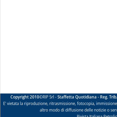
Copyright 2010
©RIP Srl -
Staffetta Quotidiana - Reg. Tri
E' vietata la riproduzione, ritrasmissione, fotocopia, immissione 
altro modo di diffusione delle notizie o ser
Rivista Italiana Petrol