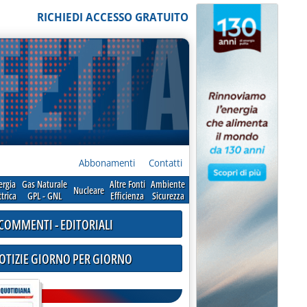
RICHIEDI ACCESSO GRATUITO
Abbonamenti
Contatti
ergia
Gas Naturale
Altre Fonti
Ambiente
Nucleare
ttrica
GPL - GNL
Efficienza
Sicurezza
COMMENTI - EDITORIALI
NOTIZIE GIORNO PER GIORNO