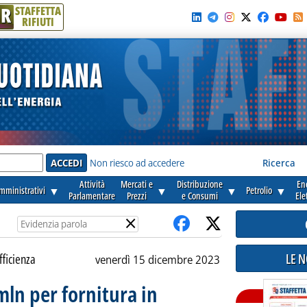
R
STAFFETTA
RIFIUTI
e'
Non riesco ad accedere
Ricerca
Attività
Mercati e
Distribuzione
En
amministrativi
▼
▼
▼
Petrolio
▼
Parlamentare
Prezzi
e Consumi
Ele
×
LE 
fficienza
venerdì 15 dicembre 2023
mln per fornitura in