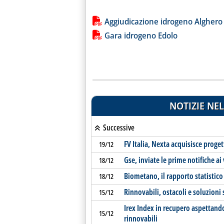
Lista allegati PDF alla notiz
Aggiudicazione idrogeno Alghero
Gara idrogeno Edolo
NOTIZIE NEL
Successive
FV Italia, Nexta acquisisce proge
19/12
Gse, inviate le prime notifiche ai
18/12
Biometano, il rapporto statistico
18/12
Rinnovabili, ostacoli e soluzioni 
15/12
Irex Index in recupero aspettand
15/12
rinnovabili