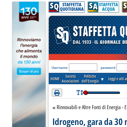
S
S
S
Attenzione! Esegui l'accesso per lèggere interamente la notizia.
Q
A
STAFFETTA
STAFFETTA
QUOTIDIANA
ACQUA
'Modulo Login per acceder
Username
password
Società
Politiche
HOME
▼
Leggi e atti 
Associazioni
dell'Energia
Rinnovabili e Altre Fonti di Energia - E
Torna alla sezione
Idrogeno, gara da 30 