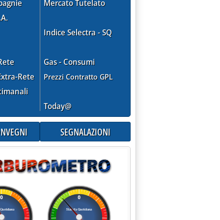
pagnie
Mercato Tutelato
.A.
Indice Selectra - SQ
Rete
Gas - Consumi
xtra-Rete
Prezzi Contratto GPL
timanali
Today@
CONVEGNI
SEGNALAZIONI