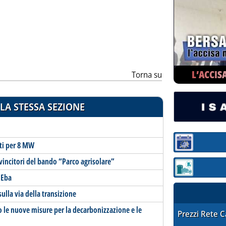
ia
L’ACCIS
Torna su
LA STESSA SEZIONE
tti per 8 MW
Sezione:
 vincitori del bando “Parco agrisolare”
Sezione: quotaz
 Eba
sulla via della transizione
o le nuove misure per la decarbonizzazione e le
STAFFETTA PRE
Prezzi Rete 