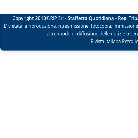
Copyright 2010
©RIP Srl -
Staffetta Quotidiana - Reg. Tri
E' vietata la riproduzione, ritrasmissione, fotocopia, immissione 
altro modo di diffusione delle notizie o ser
Rivista Italiana Petrol