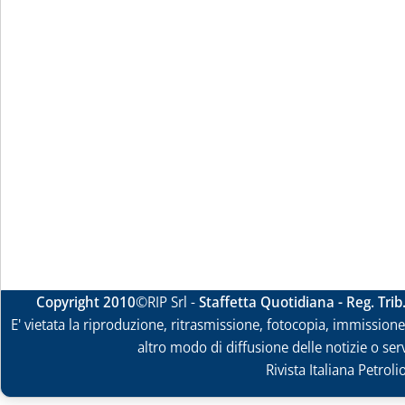
Copyright 2010
©RIP Srl -
Staffetta Quotidiana - Reg. Tri
E' vietata la riproduzione, ritrasmissione, fotocopia, immissione 
altro modo di diffusione delle notizie o ser
Rivista Italiana Petrol