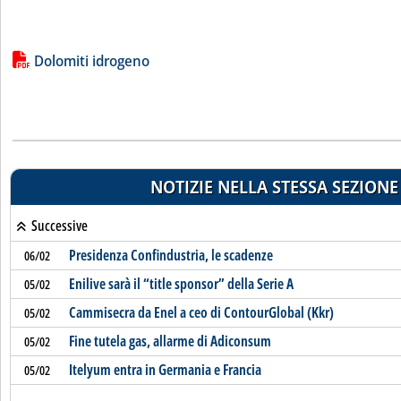
Lista allegati PDF alla notizia
Dolomiti idrogeno
NOTIZIE NELLA STESSA SEZIONE
Successive
Presidenza Confindustria, le scadenze
06/02
Enilive sarà il “title sponsor” della Serie A
05/02
Cammisecra da Enel a ceo di ContourGlobal (Kkr)
05/02
Fine tutela gas, allarme di Adiconsum
05/02
Itelyum entra in Germania e Francia
05/02