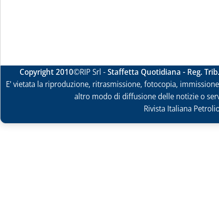
Copyright 2010
©RIP Srl -
Staffetta Quotidiana - Reg. Tri
E' vietata la riproduzione, ritrasmissione, fotocopia, immissione 
altro modo di diffusione delle notizie o ser
Rivista Italiana Petrol