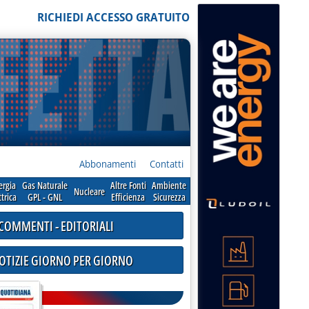
RICHIEDI ACCESSO GRATUITO
Abbonamenti
Contatti
ergia
Gas Naturale
Altre Fonti
Ambiente
Nucleare
ttrica
GPL - GNL
Efficienza
Sicurezza
COMMENTI - EDITORIALI
NOTIZIE GIORNO PER GIORNO