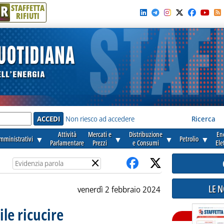
R
STAFFETTA
RIFIUTI
e'
Non riesco ad accedere
Ricerca
Attività
Mercati e
Distribuzione
En
amministrativi
▼
▼
▼
Petrolio
▼
Parlamentare
Prezzi
e Consumi
Ele
×
LE 
venerdì 2 febbraio 2024
ile ricucire