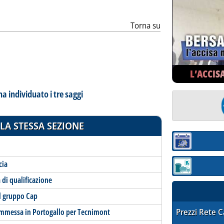
Torna su
L’ACCIS
ha individuato i tre saggi
LA STESSA SEZIONE
Sezione:
cia
Sezione: quotaz
 di qualificazione
l gruppo Cap
STAFFETTA PRE
mmessa in Portogallo per Tecnimont
Prezzi Rete 