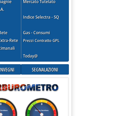
pagnie
Mercato Tutelato
.A.
Indice Selectra - SQ
Rete
Gas - Consumi
xtra-Rete
Prezzi Contratto GPL
timanali
Today@
CONVEGNI
SEGNALAZIONI