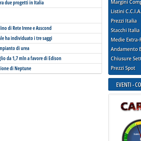
Margini Com
 due progetti in Italia
Listini C.C.I.A
Prezzi Italia
dino di Rete Irene e Asscond
Stacchi Italia
le ha individuato i tre saggi
Medie Extra-
mpianto di urea
Andamento E
lio da 1,7 mln a favore di Edison
Chiusure Set
Prezzi Spot
zione di Neptune
EVENTI - 