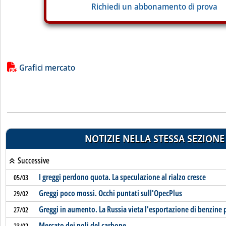
Richiedi un abbonamento di prova
Lista allegati PDF alla notizia
Grafici mercato
NOTIZIE NELLA STESSA SEZIONE
Successive
I greggi perdono quota. La speculazione al rialzo cresce
05/03
Greggi poco mossi. Occhi puntati sull'OpecPlus
29/02
Greggi in aumento. La Russia vieta l'esportazione di benzine 
27/02
Mercato dei noli del carbone
23/02