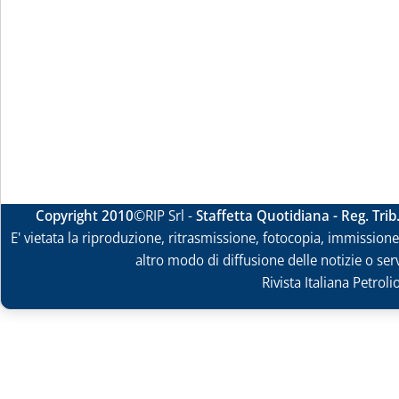
Copyright 2010
©RIP Srl -
Staffetta Quotidiana - Reg. Tri
E' vietata la riproduzione, ritrasmissione, fotocopia, immissione 
altro modo di diffusione delle notizie o ser
Rivista Italiana Petrol