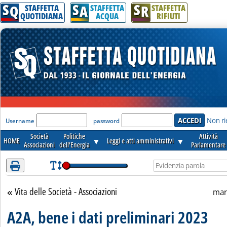
S
S
S
Attenzione! Esegui l'accesso per lèggere interamente la notizia.
Q
A
R
STAFFETTA
STAFFETTA
STAFFETTA
QUOTIDIANA
ACQUA
RIFIUTI
'Modulo Login per accedere'
Non ri
Username
password
Società
Politiche
Attività
HOME
▼
Leggi e atti amministrativi
▼
Associazioni
dell'Energia
Parlamentare
Vita delle Società - Associazioni
Torna alla sezione
mar
A2A, bene i dati preliminari 2023