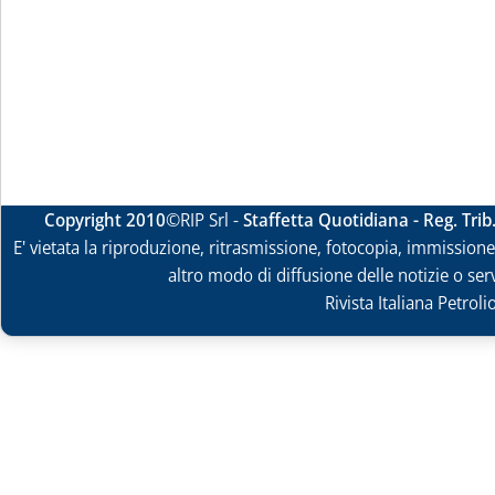
Copyright 2010
©RIP Srl -
Staffetta Quotidiana - Reg. Tri
E' vietata la riproduzione, ritrasmissione, fotocopia, immissione 
altro modo di diffusione delle notizie o ser
Rivista Italiana Petrol