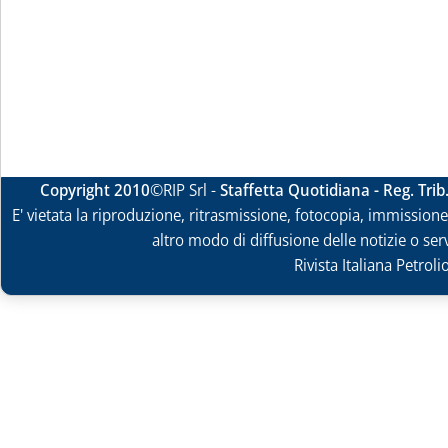
Copyright 2010
©RIP Srl -
Staffetta Quotidiana - Reg. Tri
E' vietata la riproduzione, ritrasmissione, fotocopia, immissione 
altro modo di diffusione delle notizie o ser
Rivista Italiana Petrol