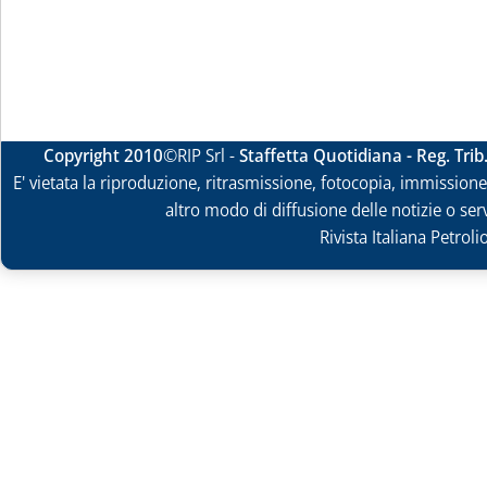
Copyright 2010
©RIP Srl -
Staffetta Quotidiana - Reg. Tri
E' vietata la riproduzione, ritrasmissione, fotocopia, immissione 
altro modo di diffusione delle notizie o ser
Rivista Italiana Petrol