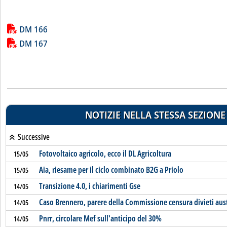
Lista allegati PDF alla notizia
DM 166
DM 167
NOTIZIE NELLA STESSA SEZIONE
Successive
Fotovoltaico agricolo, ecco il DL Agricoltura
15/05
Aia, riesame per il ciclo combinato B2G a Priolo
15/05
Transizione 4.0, i chiarimenti Gse
14/05
Caso Brennero, parere della Commissione censura divieti austr
14/05
Pnrr, circolare Mef sull'anticipo del 30%
14/05