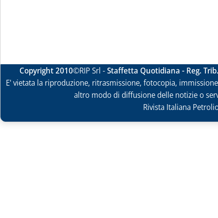
Copyright 2010
©RIP Srl -
Staffetta Quotidiana - Reg. Tri
E' vietata la riproduzione, ritrasmissione, fotocopia, immissione 
altro modo di diffusione delle notizie o ser
Rivista Italiana Petrol