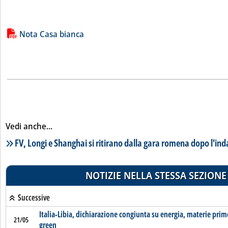
Lista allegati PDF alla notizia
Nota Casa bianca
Vedi anche...
Lista notizie correlate
FV, Longi e Shanghai si ritirano dalla gara romena dopo l'in
NOTIZIE NELLA STESSA SEZIONE
Successive
Italia-Libia, dichiarazione congiunta su energia, materie prim
21/05
green