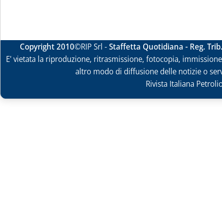
Copyright 2010
©RIP Srl -
Staffetta Quotidiana - Reg. Tri
E' vietata la riproduzione, ritrasmissione, fotocopia, immissione 
altro modo di diffusione delle notizie o ser
Rivista Italiana Petrol