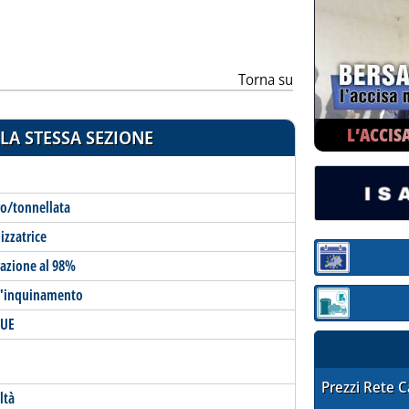
Torna su
L’ACCIS
LA STESSA SEZIONE
ro/tonnellata
lizzatrice
Sezione:
razione al 98%
 l'inquinamento
Sezione: quotaz
 UE
STAFFETTA PRE
Prezzi Rete 
ltà