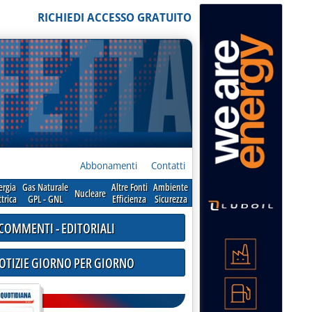
RICHIEDI ACCESSO GRATUITO
Abbonamenti
Contatti
ergia
Gas Naturale
Altre Fonti
Ambiente
Nucleare
ttrica
GPL - GNL
Efficienza
Sicurezza
COMMENTI - EDITORIALI
NOTIZIE GIORNO PER GIORNO