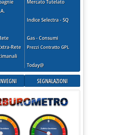
pagnie
Mercato Tutelato
.A.
Indice Selectra - SQ
Rete
Gas - Consumi
xtra-Rete
Prezzi Contratto GPL
timanali
Today@
CONVEGNI
SEGNALAZIONI