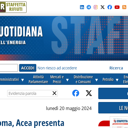
R
STAFFETTA
RIFIUTI
e'
Non riesco ad accedere
Ricerca
Attività
Mercati e
Distribuzione
En
amministrativi
▼
▼
▼
Petrolio
▼
Parlamentare
Prezzi
e Consumi
Ele
×
LE 
lunedì 20 maggio 2024
oma, Acea presenta