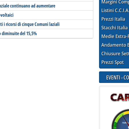
Margini Com
denziale continuano ad aumentare
Listini C.C.I.A
voltaici
Prezzi Italia
 i ricorsi di cinque Comuni laziali
Stacchi Italia
no diminuite del 15,5%
Medie Extra-
Andamento E
Chiusure Set
Prezzi Spot
EVENTI - 