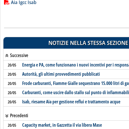
Lista allegati PDF alla notizia
Aia Igcc Isab
NOTIZIE NELLA STESSA SEZIONE
Successive
Energia e PA, come funzionano i nuovi incentivi per i responsa
20/05
Autorità, gli ultimi provvedimenti pubblicati
20/05
Frode carburanti, Fiamme Gialle sequestrano 15.000 litri di ga
20/05
Carburanti, come uscire dallo stallo sul punto di infiammabil
20/05
Isab, riesame Aia per gestione reflui e trattamento acque
20/05
Precedenti
Capacity market, in Gazzetta il via libera Mase
20/05