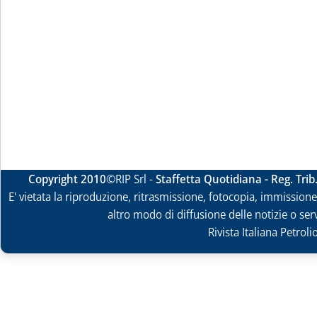
Copyright 2010
©RIP Srl -
Staffetta Quotidiana - Reg. Tri
E' vietata la riproduzione, ritrasmissione, fotocopia, immissione 
altro modo di diffusione delle notizie o ser
Rivista Italiana Petrol