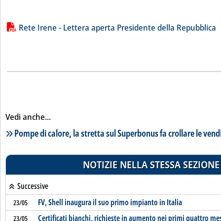
Lista allegati PDF alla notizia
Rete Irene - Lettera aperta Presidente della Repubblica
Vedi anche...
Lista notizie correlate
Pompe di calore, la stretta sul Superbonus fa crollare le vend
NOTIZIE NELLA STESSA SEZIONE
Successive
FV, Shell inaugura il suo primo impianto in Italia
23/05
Certificati bianchi, richieste in aumento nei primi quattro me
23/05