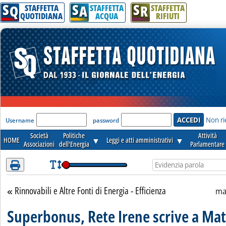
S
S
S
Attenzione! Esegui l'accesso per lèggere interamente la notizia.
Q
A
R
STAFFETTA
STAFFETTA
STAFFETTA
QUOTIDIANA
ACQUA
RIFIUTI
'Modulo Login per accedere'
Non ri
Username
password
Società
Politiche
Attività
HOME
▼
Leggi e atti amministrativi
▼
Associazioni
dell'Energia
Parlamentare
Rinnovabili e Altre Fonti di Energia - Efficienza
Torna alla sezione
ma
Superbonus, Rete Irene scrive a Mat