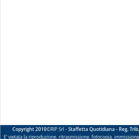
Copyright 2010
©RIP Srl -
Staffetta Quotidiana - Reg. Tri
E' vietata la riproduzione, ritrasmissione, fotocopia, immissione 