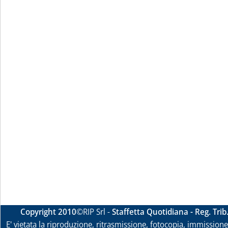
Copyright 2010
©RIP Srl -
Staffetta Quotidiana - Reg. Tri
E' vietata la riproduzione, ritrasmissione, fotocopia, immissione 