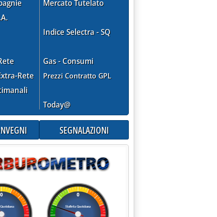
pagnie
Mercato Tutelato
.A.
Indice Selectra - SQ
Rete
Gas - Consumi
xtra-Rete
Prezzi Contratto GPL
timanali
Today@
CONVEGNI
SEGNALAZIONI