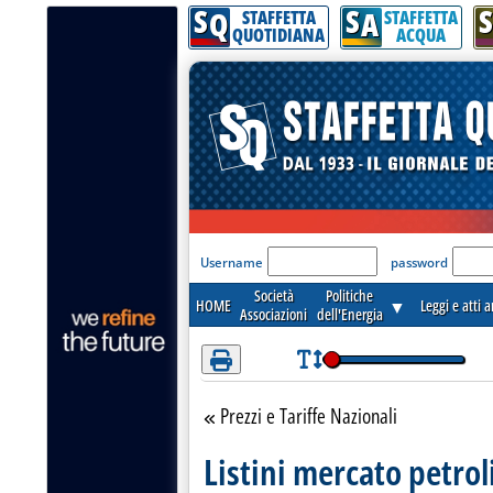
S
S
S
Attenzione! Esegui l'accesso per lèggere interamente la notizia.
Q
A
STAFFETTA
STAFFETTA
QUOTIDIANA
ACQUA
'Modulo Login per acceder
Username
password
Società
Politiche
HOME
▼
Leggi e atti 
Associazioni
dell'Energia
Prezzi e Tariffe Nazionali
Torna alla sezione
Listini mercato petrol