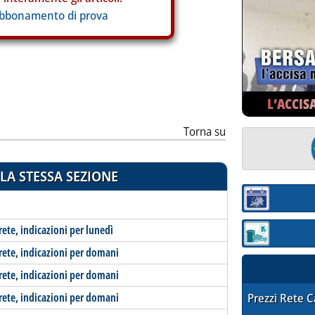
abbonamento di prova
L’ACCIS
Torna su
LA STESSA SEZIONE
Sezione:
rete, indicazioni per lunedì
Sezione: quotaz
-rete, indicazioni per domani
-rete, indicazioni per domani
-rete, indicazioni per domani
STAFFETTA PRE
Prezzi Rete 