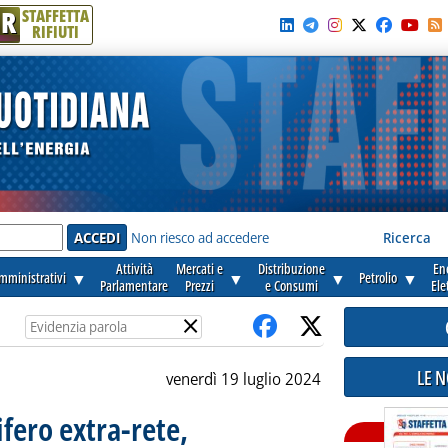
R
STAFFETTA
RIFIUTI
e'
Non riesco ad accedere
Ricerca
Attività
Mercati e
Distribuzione
En
amministrativi
▼
▼
▼
Petrolio
▼
Parlamentare
Prezzi
e Consumi
Ele
×
LE 
venerdì 19 luglio 2024
ifero extra-rete,