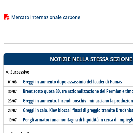
Lista allegati PDF alla notizia
Mercato internazionale carbone
NOTIZIE NELLA STESSA SEZIONE
Successive
Greggi in aumento dopo assassinio del leader di Hamas
01/08
Brent sotto quota 80, tra razionalizzazione del Permian e tim
30/07
Greggi in aumento. Incendi boschivi minacciano la produzio
25/07
Greggi in calo. Kiev blocca i flussi di greggio tramite Drudzhb
23/07
Per gli armatori una montagna di liquidità in cerca di impiegh
19/07