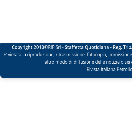
Copyright 2010
©RIP Srl -
Staffetta Quotidiana - Reg. Tri
E' vietata la riproduzione, ritrasmissione, fotocopia, immissione 
altro modo di diffusione delle notizie o ser
Rivista Italiana Petrol