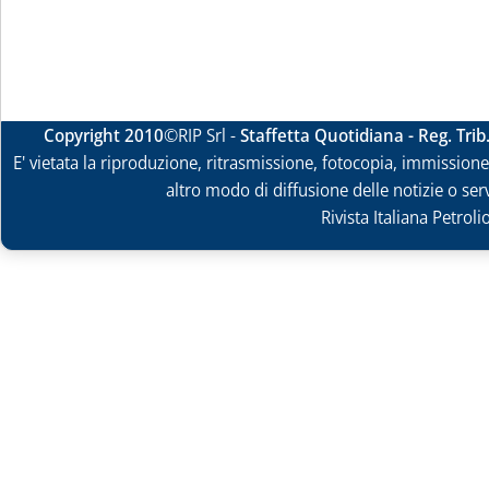
Copyright 2010
©RIP Srl -
Staffetta Quotidiana - Reg. Tri
E' vietata la riproduzione, ritrasmissione, fotocopia, immissione 
altro modo di diffusione delle notizie o ser
Rivista Italiana Petrol