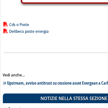
Lista allegati PDF alla notizia
Cds o Poste
Delibera poste energia
Vedi anche...
Lista notizie correlate
Upstream, avviso antitrust su cessione asset Energean a Carl
NOTIZIE NELLA STESSA SEZIONE