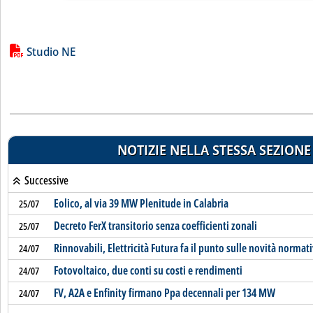
Lista allegati PDF alla notizia
Studio NE
NOTIZIE NELLA STESSA SEZIONE
Successive
Eolico, al via 39 MW Plenitude in Calabria
25/07
Decreto FerX transitorio senza coefficienti zonali
25/07
Rinnovabili, Elettricità Futura fa il punto sulle novità normat
24/07
Fotovoltaico, due conti su costi e rendimenti
24/07
FV, A2A e Enfinity firmano Ppa decennali per 134 MW
24/07