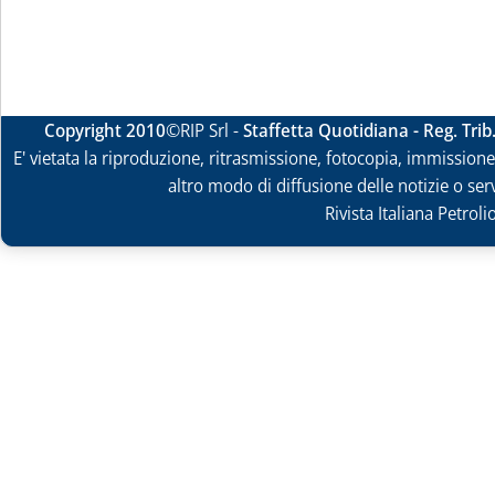
Copyright 2010
©RIP Srl -
Staffetta Quotidiana - Reg. Tri
E' vietata la riproduzione, ritrasmissione, fotocopia, immissione 
altro modo di diffusione delle notizie o ser
Rivista Italiana Petrol