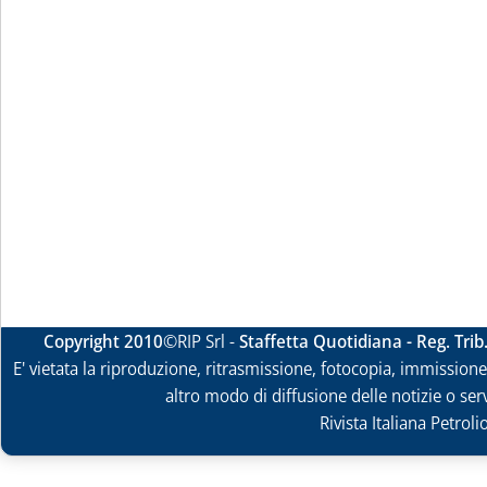
Copyright 2010
©RIP Srl -
Staffetta Quotidiana - Reg. Tri
E' vietata la riproduzione, ritrasmissione, fotocopia, immissione 
altro modo di diffusione delle notizie o ser
Rivista Italiana Petrol