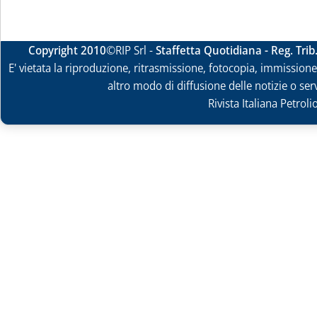
Copyright 2010
©RIP Srl -
Staffetta Quotidiana - Reg. Tri
E' vietata la riproduzione, ritrasmissione, fotocopia, immissione 
altro modo di diffusione delle notizie o ser
Rivista Italiana Petrol