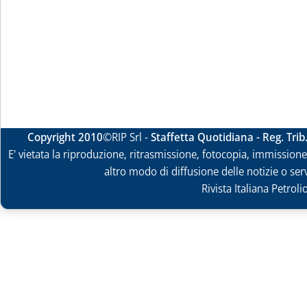
Copyright 2010
©RIP Srl -
Staffetta Quotidiana - Reg. Tri
E' vietata la riproduzione, ritrasmissione, fotocopia, immissione 
altro modo di diffusione delle notizie o ser
Rivista Italiana Petrol