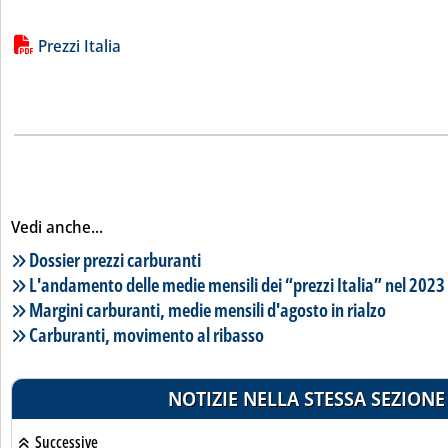
Lista allegati PDF alla notizia
Prezzi Italia
Vedi anche...
Lista notizie correlate
Dossier prezzi carburanti
L'andamento delle medie mensili dei “prezzi Italia” nel 2023
Margini carburanti, medie mensili d'agosto in rialzo
Carburanti, movimento al ribasso
NOTIZIE NELLA STESSA SEZIONE
Successive