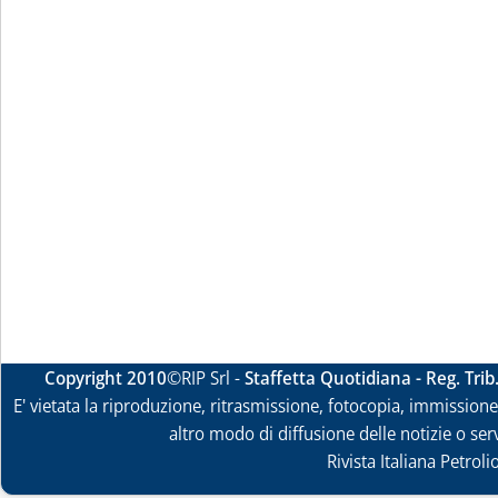
Copyright 2010
©RIP Srl -
Staffetta Quotidiana - Reg. Tri
E' vietata la riproduzione, ritrasmissione, fotocopia, immissione 
altro modo di diffusione delle notizie o ser
Rivista Italiana Petrol