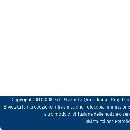
Copyright 2010
©RIP Srl -
Staffetta Quotidiana - Reg. Tri
E' vietata la riproduzione, ritrasmissione, fotocopia, immissione 
altro modo di diffusione delle notizie o ser
Rivista Italiana Petrol