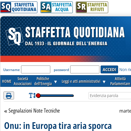
S
S
S
Attenzione! Esegui l'accesso per lèggere interamente la notizia.
Q
A
R
STAFFETTA
STAFFETTA
STAFFETTA
QUOTIDIANA
ACQUA
RIFIUTI
'Modulo Login per accedere'
Non ri
Username
password
Società
Politiche
Attività
HOME
▼
Leggi e atti amministrativi
▼
Associazioni
dell'Energia
Parlamentare
Segnalazioni Note Tecniche
Torna alla sezione
marte
Onu: in Europa tira aria sporca