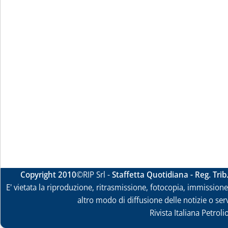
Copyright 2010
©RIP Srl -
Staffetta Quotidiana - Reg. Tri
E' vietata la riproduzione, ritrasmissione, fotocopia, immissione 
altro modo di diffusione delle notizie o ser
Rivista Italiana Petrol