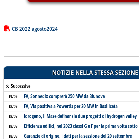
Lista allegati PDF alla notizia
CB 2022 agosto2024
NOTIZIE NELLA STESSA SEZIONE
Successive
FV, Sonnedix comprerà 250 MW da Blunova
19/09
FV, Via positiva a Powertis per 20 MW in Basilicata
18/09
Idrogeno, il Mase definanzia due progetti di hydrogen valley
18/09
Efficienza edifici, nel 2023 classi G e F per la prima volta sotto
18/09
Garanzie di origine, i dati per la sessione del 20 settembre
18/09