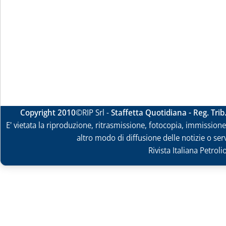
Copyright 2010
©RIP Srl -
Staffetta Quotidiana - Reg. Tri
E' vietata la riproduzione, ritrasmissione, fotocopia, immissione 
altro modo di diffusione delle notizie o ser
Rivista Italiana Petrol