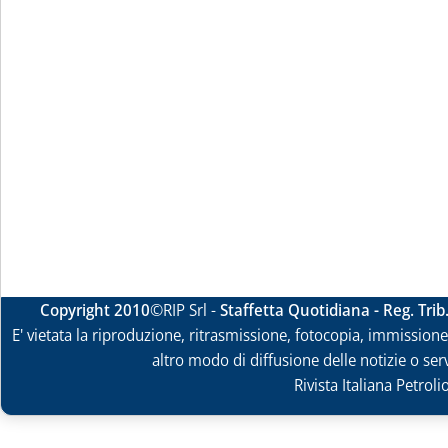
Copyright 2010
©RIP Srl -
Staffetta Quotidiana - Reg. Tri
E' vietata la riproduzione, ritrasmissione, fotocopia, immissione 
altro modo di diffusione delle notizie o ser
Rivista Italiana Petrol