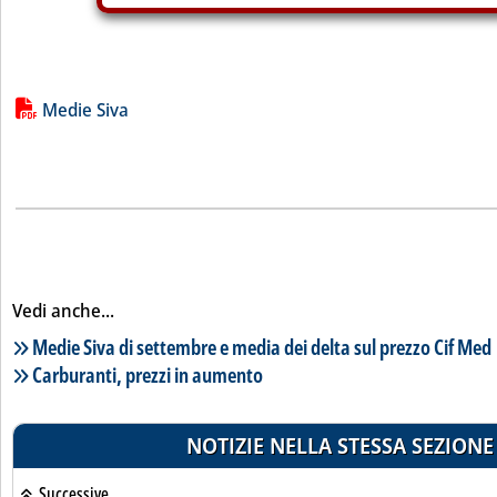
Lista allegati PDF alla notizia
Medie Siva
Vedi anche...
Lista notizie correlate
Medie Siva di settembre e media dei delta sul prezzo Cif Med
Carburanti, prezzi in aumento
NOTIZIE NELLA STESSA SEZIONE
Successive