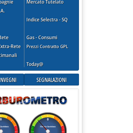
pagnie
Mercato Tutelato
.A.
Indice Selectra - SQ
Rete
Gas - Consumi
xtra-Rete
Prezzi Contratto GPL
timanali
Today@
CONVEGNI
SEGNALAZIONI