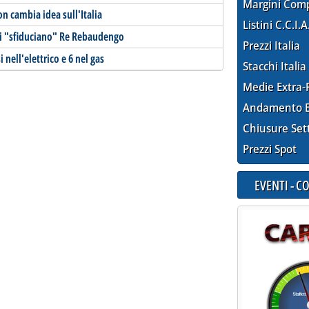
Margini Com
on cambia idea sull'Italia
Listini C.C.I.A
ati "sfiduciano" Re Rebaudengo
Prezzi Italia
 nell'elettrico e 6 nel gas
Stacchi Italia
Medie Extra-
Andamento E
Chiusure Set
Prezzi Spot
EVENTI - 