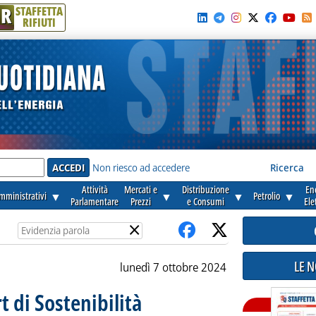
R
STAFFETTA
RIFIUTI
e'
Non riesco ad accedere
Ricerca
Attività
Mercati e
Distribuzione
En
amministrativi
▼
▼
▼
Petrolio
▼
Parlamentare
Prezzi
e Consumi
Ele
×
LE 
lunedì 7 ottobre 2024
t di Sostenibilità