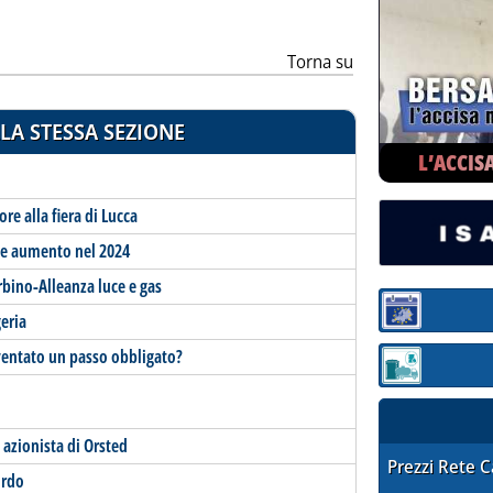
Torna su
LA STESSA SEZIONE
L’ACCIS
re alla fiera di Lucca
te aumento nel 2024
bino-Alleanza luce e gas
Sezione:
eria
diventato un passo obbligato?
Sezione: quotaz
 azionista di Orsted
STAFFETTA PRE
Prezzi Rete 
ordo