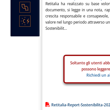
Retitalia ha realizzato su base volon
documento, si legge in una nota, rap
crescita responsabile e consapevole, 
valore nel lungo periodo attraverso una
Sostenibilit...
Soltanto gli
utenti abb
possono leggere 
Richiedi un 
Lista allegati PDF alla notiz
Retitalia-Report-Sostenibilita-20