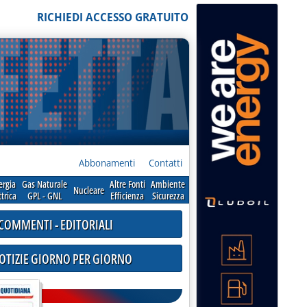
RICHIEDI ACCESSO GRATUITO
Abbonamenti
Contatti
ergia
Gas Naturale
Altre Fonti
Ambiente
Nucleare
ttrica
GPL - GNL
Efficienza
Sicurezza
COMMENTI - EDITORIALI
NOTIZIE GIORNO PER GIORNO