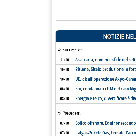
NOTIZIE NEL
Successive
Assocarta, numeri e sfide del setto
11/10
Bitume, Siteb: produzione in for
10/10
UE, ok all'operazione Axpo-Canar
10/10
Eni, condannati i PM del caso Nig
08/10
Energia e telco, diversificare è 
08/10
Precedenti
Eolico offshore, Equinor secondo
07/10
Italgas-2i Rete Gas, firmato l'acc
07/10