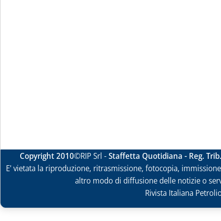
Copyright 2010
©RIP Srl -
Staffetta Quotidiana - Reg. Tri
E' vietata la riproduzione, ritrasmissione, fotocopia, immissione 
altro modo di diffusione delle notizie o ser
Rivista Italiana Petrol