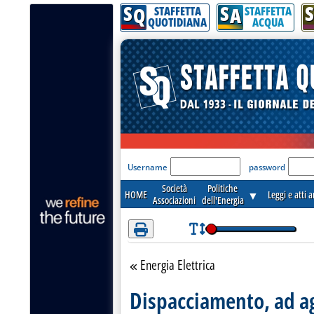
S
S
S
Attenzione! Esegui l'accesso per lèggere interamente la notizia.
Q
A
STAFFETTA
STAFFETTA
QUOTIDIANA
ACQUA
'Modulo Login per acceder
Username
password
Società
Politiche
HOME
▼
Leggi e atti 
Associazioni
dell'Energia
Energia Elettrica
Torna alla sezione
Dispacciamento, ad ag