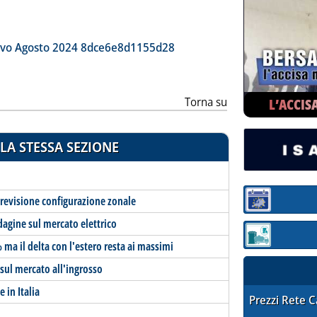
ia
tivo Agosto 2024 8dce6e8d1155d28
Torna su
L’ACCIS
LA STESSA SEZIONE
u revisione configurazione zonale
Sezione:
ndagine sul mercato elettrico
Sezione: quotaz
 ma il delta con l'estero resta ai massimi
 sul mercato all'ingrosso
e in Italia
STAFFETTA PRE
Prezzi Rete 