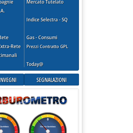
pagnie
Mercato Tutelato
.A.
Indice Selectra - SQ
Rete
Gas - Consumi
xtra-Rete
Prezzi Contratto GPL
timanali
Today@
CONVEGNI
SEGNALAZIONI