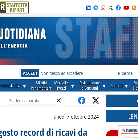
R
STAFFETTA
RIFIUTI
e'
Non riesco ad accedere
Ricerca
Attività
Mercati e
Distribuzione
En
amministrativi
▼
▼
▼
Petrolio
▼
Parlamentare
Prezzi
e Consumi
Ele
×
LE 
lunedì 7 ottobre 2024
osto record di ricavi da