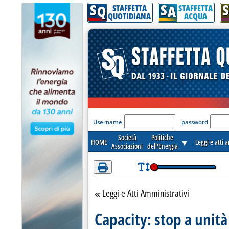
S
S
S
Attenzione! Esegui l'accesso per lèggere interamente la notizia.
Q
A
STAFFETTA
STAFFETTA
QUOTIDIANA
ACQUA
'Modulo Login per acceder
Username
password
Società
Politiche
HOME
▼
Leggi e atti 
Associazioni
dell'Energia
Leggi e Atti Amministrativi
Torna alla sezione
Capacity: stop a unità