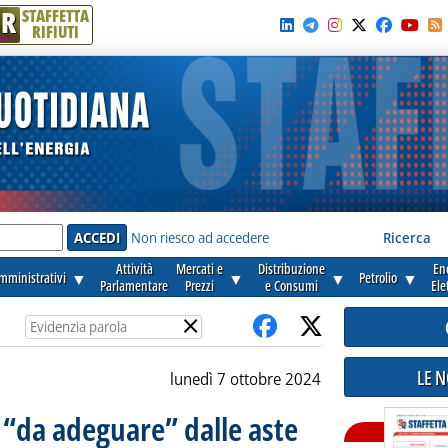
R
STAFFETTA
RIFIUTI
e'
Non riesco ad accedere
Ricerca
Attività
Mercati e
Distribuzione
En
amministrativi
▼
▼
▼
Petrolio
▼
Parlamentare
Prezzi
e Consumi
Ele
×
LE 
lunedì 7 ottobre 2024
 “da adeguare” dalle aste