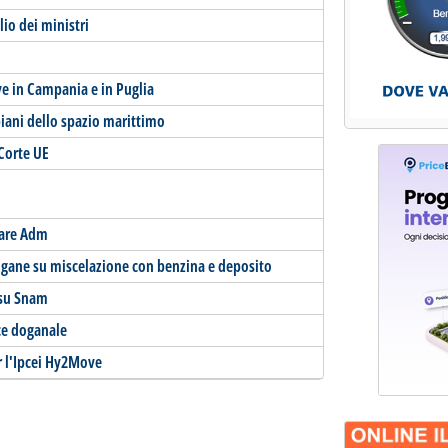
io dei ministri
ive in Campania e in Puglia
 piani dello spazio marittimo
 Corte UE
lare Adm
Dogane su miscelazione con benzina e deposito
Frsu Snam
ice doganale
r l'Ipcei Hy2Move