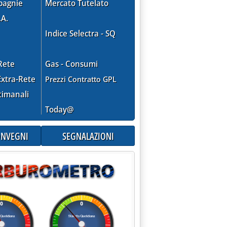
pagnie
Mercato Tutelato
.A.
Indice Selectra - SQ
Rete
Gas - Consumi
xtra-Rete
Prezzi Contratto GPL
timanali
Today@
CONVEGNI
SEGNALAZIONI