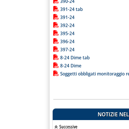
390-24
391-24 tab
391-24
392-24
395-24
396-24
397-24
8-24 Dime tab
8-24 Dime
Soggetti obbligati monitoraggio r
NOTIZIE NEL
Successive