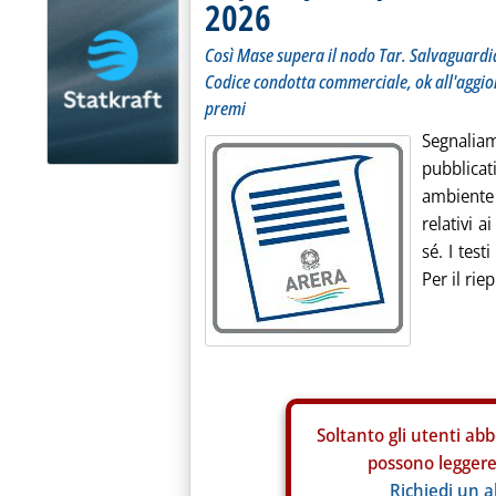
2026
Così Mase supera il nodo Tar. Salvaguardia
Codice condotta commerciale, ok all'aggior
premi
Segnalia
pubblicati
ambiente 
relativi a
sé. I test
Per il rie
Soltanto gli
utenti abb
possono leggere 
Richiedi un 