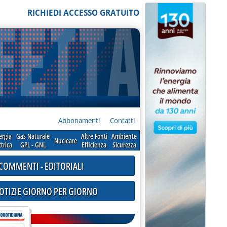
RICHIEDI ACCESSO GRATUITO
Abbonamenti
Contatti
ergia
Gas Naturale
Altre Fonti
Ambiente
Nucleare
ttrica
GPL - GNL
Efficienza
Sicurezza
COMMENTI - EDITORIALI
NOTIZIE GIORNO PER GIORNO