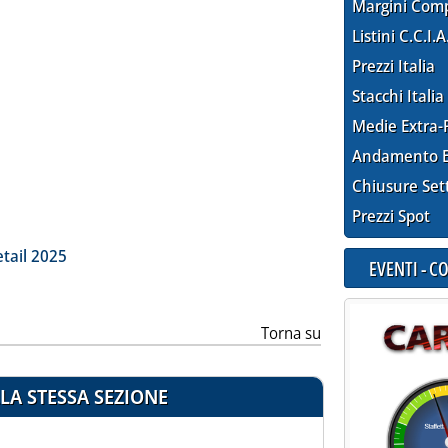
Margini Com
Listini C.C.I.A
Prezzi Italia
Stacchi Italia
Medie Extra-
Andamento E
Chiusure Set
Prezzi Spot
etail 2025
EVENTI - 
Torna su
LA STESSA SEZIONE