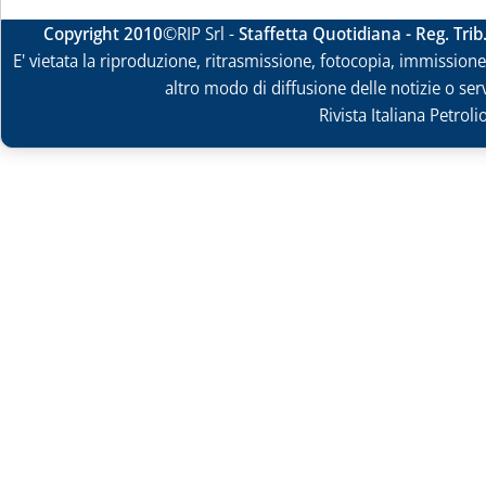
Copyright 2010
©RIP Srl -
Staffetta Quotidiana - Reg. Tri
E' vietata la riproduzione, ritrasmissione, fotocopia, immissione 
altro modo di diffusione delle notizie o ser
Rivista Italiana Petrol