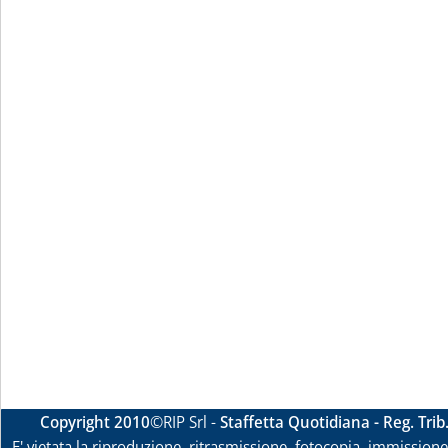
Copyright 2010
©RIP Srl -
Staffetta Quotidiana - Reg. Tri
E' vietata la riproduzione, ritrasmissione, fotocopia, immissione 