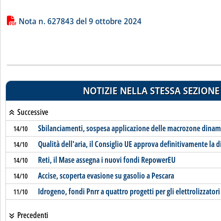
Lista allegati PDF alla notizia
Nota n. 627843 del 9 ottobre 2024
NOTIZIE NELLA STESSA SEZIONE
Successive
Sbilanciamenti, sospesa applicazione delle macrozone dinam
14/10
Qualità dell'aria, il Consiglio UE approva definitivamente la d
14/10
Reti, il Mase assegna i nuovi fondi RepowerEU
14/10
Accise, scoperta evasione su gasolio a Pescara
14/10
Idrogeno, fondi Pnrr a quattro progetti per gli elettrolizzatori
11/10
Precedenti