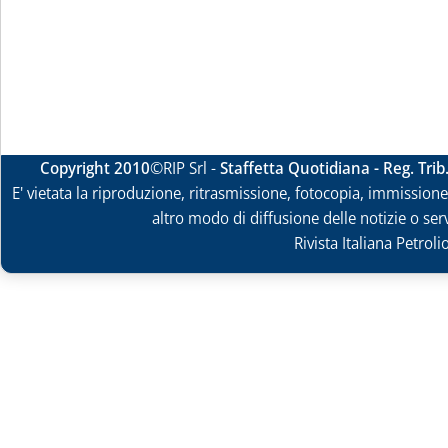
Copyright 2010
©RIP Srl -
Staffetta Quotidiana - Reg. Tri
E' vietata la riproduzione, ritrasmissione, fotocopia, immissione 
altro modo di diffusione delle notizie o ser
Rivista Italiana Petrol