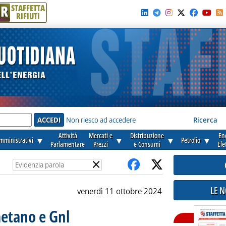
R
STAFFETTA
RIFIUTI
e'
Non riesco ad accedere
Ricerca
Attività
Mercati e
Distribuzione
En
amministrativi
▼
▼
▼
Petrolio
▼
Parlamentare
Prezzi
e Consumi
Ele
×
LE 
venerdì 11 ottobre 2024
metano e Gnl