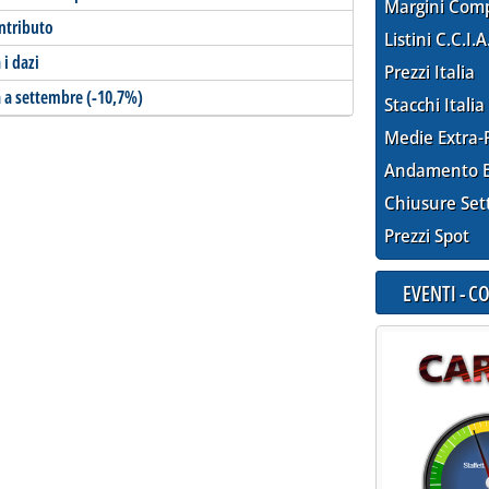
Margini Com
ntributo
Listini C.C.I.A
i dazi
Prezzi Italia
a a settembre (-10,7%)
Stacchi Italia
Medie Extra-
Andamento E
Chiusure Set
Prezzi Spot
EVENTI - 