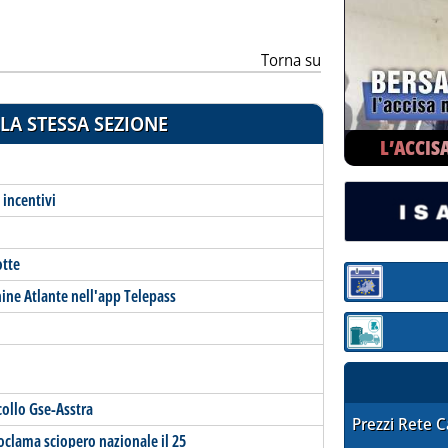
Torna su
LA STESSA SEZIONE
L’ACCIS
i incentivi
otte
Sezione:
nine Atlante nell'app Telepass
Sezione: quotaz
collo Gse-Asstra
STAFFETTA PRE
Prezzi Rete 
clama sciopero nazionale il 25