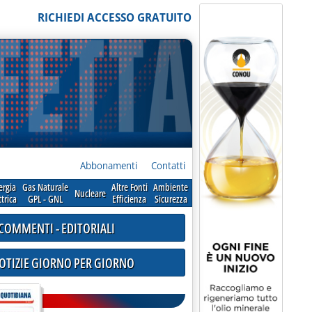
RICHIEDI ACCESSO GRATUITO
Abbonamenti
Contatti
ergia
Gas Naturale
Altre Fonti
Ambiente
Nucleare
ttrica
GPL - GNL
Efficienza
Sicurezza
COMMENTI - EDITORIALI
NOTIZIE GIORNO PER GIORNO