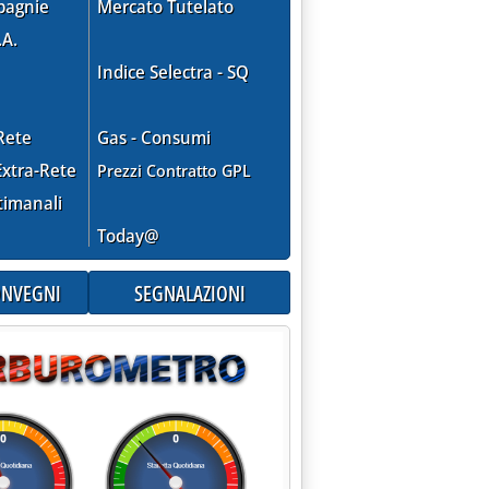
pagnie
Mercato Tutelato
.A.
Indice Selectra - SQ
Rete
Gas - Consumi
xtra-Rete
Prezzi Contratto GPL
timanali
Today@
CONVEGNI
SEGNALAZIONI