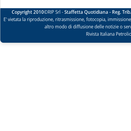
Copyright 2010
©RIP Srl -
Staffetta Quotidiana - Reg. Tri
E' vietata la riproduzione, ritrasmissione, fotocopia, immissione 
altro modo di diffusione delle notizie o ser
Rivista Italiana Petrol