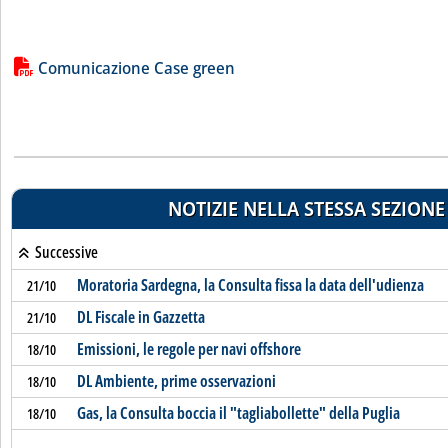
Lista allegati PDF alla notizia
Comunicazione Case green
NOTIZIE NELLA STESSA SEZIONE
Successive
Moratoria Sardegna, la Consulta fissa la data dell'udienza
21/10
DL Fiscale in Gazzetta
21/10
Emissioni, le regole per navi offshore
18/10
DL Ambiente, prime osservazioni
18/10
Gas, la Consulta boccia il "tagliabollette" della Puglia
18/10