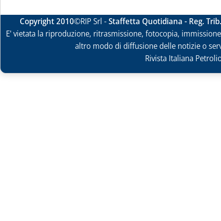
Copyright 2010
©RIP Srl -
Staffetta Quotidiana - Reg. Tri
E' vietata la riproduzione, ritrasmissione, fotocopia, immissione 
altro modo di diffusione delle notizie o ser
Rivista Italiana Petrol