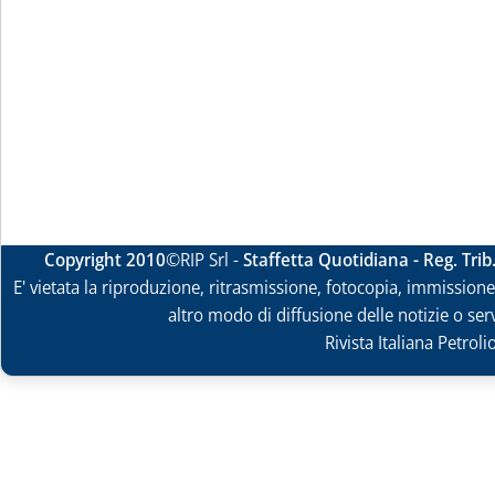
Copyright 2010
©RIP Srl -
Staffetta Quotidiana - Reg. Tri
E' vietata la riproduzione, ritrasmissione, fotocopia, immissione 
altro modo di diffusione delle notizie o ser
Rivista Italiana Petrol