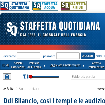
S
S
S
Attenzione! Esegui l'accesso per lèggere interamente la notizia.
Q
A
R
STAFFETTA
STAFFETTA
STAFFETTA
QUOTIDIANA
ACQUA
RIFIUTI
'Modulo Login per accedere'
Non ri
Username
password
Società
Politiche
Attività
HOME
▼
Leggi e atti amministrativi
▼
Associazioni
dell'Energia
Parlamentare
Attività Parlamentare
Torna alla sezione
merc
Ddl Bilancio, così i tempi e le audizi