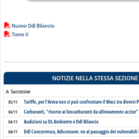
Lista allegati PDF alla notizia
Nuovo Ddl Bilancio
Tomo II
NOTIZIE NELLA STESSA SEZIONE
Successive
Tariffe, per l'Arera non si può confrontare il Wacc tra diversi 
05/11
Carburanti, “risorse ai biocarburanti da allineamento accise”
04/11
Audizioni su DL Ambiente e Ddl Bilancio
04/11
Ddl Concorrenza, Adiconsum: no al passaggio dei vulnerabili 
04/11