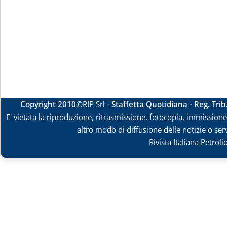
Copyright 2010
©RIP Srl -
Staffetta Quotidiana - Reg. Tri
E' vietata la riproduzione, ritrasmissione, fotocopia, immissione 
altro modo di diffusione delle notizie o ser
Rivista Italiana Petrol