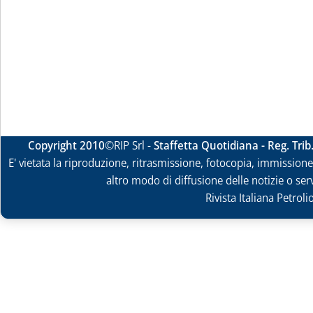
Copyright 2010
©RIP Srl -
Staffetta Quotidiana - Reg. Tri
E' vietata la riproduzione, ritrasmissione, fotocopia, immissione 
altro modo di diffusione delle notizie o ser
Rivista Italiana Petrol