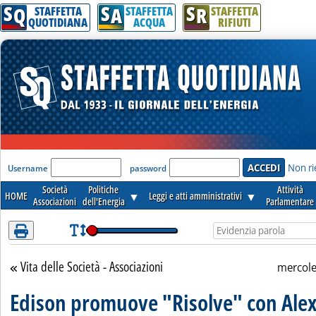
S
S
S
Attenzione! Esegui l'accesso per lèggere interamente la notizia.
Q
A
R
STAFFETTA
STAFFETTA
STAFFETTA
QUOTIDIANA
ACQUA
RIFIUTI
'Modulo Login per accedere'
Non ri
Username
password
Società
Politiche
Attività
HOME
▼
Leggi e atti amministrativi
▼
Associazioni
dell'Energia
Parlamentare
Vita delle Società - Associazioni
Torna alla sezione
mercol
Edison promuove "Risolve" con Ale