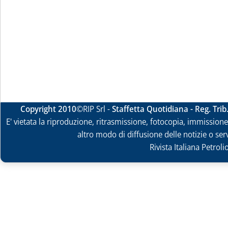
Copyright 2010
©RIP Srl -
Staffetta Quotidiana - Reg. Tri
E' vietata la riproduzione, ritrasmissione, fotocopia, immissione 
altro modo di diffusione delle notizie o ser
Rivista Italiana Petrol