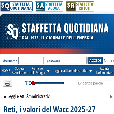
S
S
S
Attenzione! Esegui l'accesso per lèggere interamente la notizia.
Q
A
R
STAFFETTA
STAFFETTA
STAFFETTA
QUOTIDIANA
ACQUA
RIFIUTI
'Modulo Login per accedere'
Non ri
Username
password
Società
Politiche
Attività
HOME
▼
Leggi e atti amministrativi
▼
Associazioni
dell'Energia
Parlamentare
Leggi e Atti Amministrativi
Torna alla sezione
lu
Reti, i valori del Wacc 2025-27