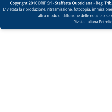
Copyright 2010
©RIP Srl -
Staffetta Quotidiana - Reg. Tri
E' vietata la riproduzione, ritrasmissione, fotocopia, immissione 
altro modo di diffusione delle notizie o ser
Rivista Italiana Petrol