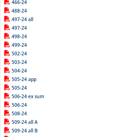
Lista allegati PDF alla notizia
466-24
488-24
497-24 all
497-24
498-24
499-24
502-24
503-24
504-24
505-24 app
505-24
506-24 ex sum
506-24
508-24
509-24 all A
509-24 all B