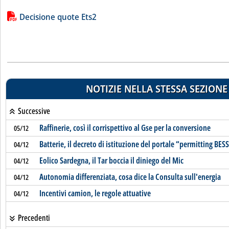
Lista allegati PDF alla notizia
Decisione quote Ets2
NOTIZIE NELLA STESSA SEZIONE
Successive
Raffinerie, così il corrispettivo al Gse per la conversione
05/12
Batterie, il decreto di istituzione del portale “permitting BES
04/12
Eolico Sardegna, il Tar boccia il diniego del Mic
04/12
Autonomia differenziata, cosa dice la Consulta sull'energia
04/12
Incentivi camion, le regole attuative
04/12
Precedenti