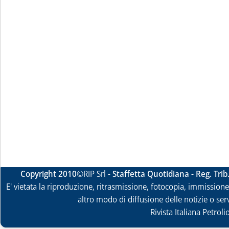
Copyright 2010
©RIP Srl -
Staffetta Quotidiana - Reg. Tri
E' vietata la riproduzione, ritrasmissione, fotocopia, immissione 
altro modo di diffusione delle notizie o ser
Rivista Italiana Petrol