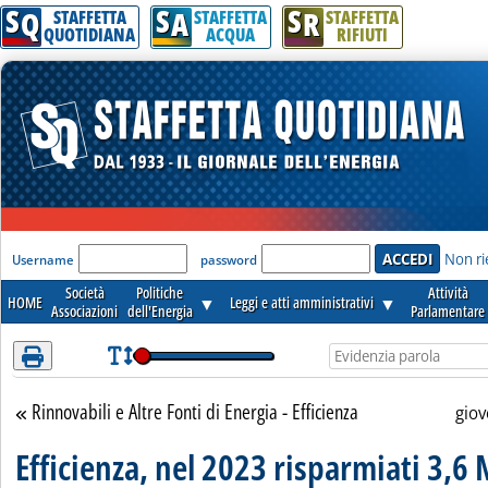
S
S
S
Attenzione! Esegui l'accesso per lèggere interamente la notizia.
Q
A
R
STAFFETTA
STAFFETTA
STAFFETTA
QUOTIDIANA
ACQUA
RIFIUTI
'Modulo Login per accedere'
Non ri
Username
password
Società
Politiche
Attività
HOME
▼
Leggi e atti amministrativi
▼
Associazioni
dell'Energia
Parlamentare
Rinnovabili e Altre Fonti di Energia - Efficienza
Torna alla sezione
giov
Efficienza, nel 2023 risparmiati 3,