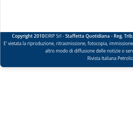
Copyright 2010
©RIP Srl -
Staffetta Quotidiana - Reg. Tri
E' vietata la riproduzione, ritrasmissione, fotocopia, immissione 
altro modo di diffusione delle notizie o ser
Rivista Italiana Petrol