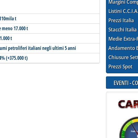
Margini Com
Listini C.C.I.A
110mila t
Prezzi Italia
e meno 17.000 t
Stacchi Italia
1.000 t
Medie Extra-
i petroliferi italiani negli ultimi 5 anni
Andamento E
Chiusure Set
,4% (+375.000 t)
Prezzi Spot
EVENTI - 