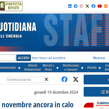
R
STAFFETTA
RIFIUTI
e'
Non riesco ad accedere
Ricerca
Attività
Mercati e
Distribuzione
En
amministrativi
▼
▼
▼
Petrolio
▼
Parlamentare
Prezzi
e Consumi
Ele
×
LE 
giovedì 19 dicembre 2024
i novembre ancora in calo