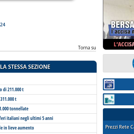
ia
024
L’ACCIS
Torna su
LA STESSA SEZIONE
Sezione:
o di 211.000 t
-311.000 t
Sezione: quotaz
1.000 tonnellate
ri italiani negli ultimi 5 anni
STAFFETTA PRE
Prezzi Rete 
de in lieve aumento