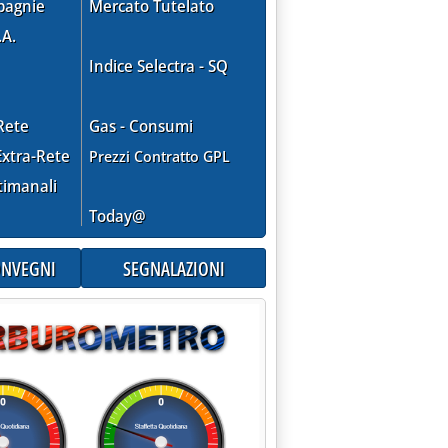
pagnie
Mercato Tutelato
.A.
Indice Selectra - SQ
Rete
Gas - Consumi
xtra-Rete
Prezzi Contratto GPL
timanali
Today@
CONVEGNI
SEGNALAZIONI