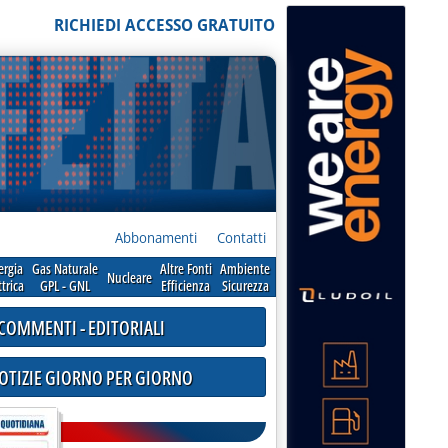
RICHIEDI ACCESSO GRATUITO
Abbonamenti
Contatti
ergia
Gas Naturale
Altre Fonti
Ambiente
Nucleare
ttrica
GPL - GNL
Efficienza
Sicurezza
COMMENTI - EDITORIALI
NOTIZIE GIORNO PER GIORNO